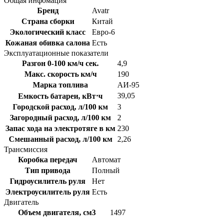
Общая инфомация
Бренд
Avatr
Страна сборки
Китай
Экологический класс
Евро-6
Кожаная обивка салона
Есть
Эксплуатационные показатели
Разгон 0-100 км/ч сек.
4,9
Макс. скорость км/ч
190
Марка топлива
АИ-95
39,05
Емкость батареи, кВт⋅ч
Городской расход, л/100 км
3
Загородный расход, л/100 км
2
Запас хода на электротяге в км
230
Смешанный расход, л/100 км
2,26
Трансмиссия
Коробка передач
Автомат
Тип привода
Полный
Гидроусилитель руля
Нет
Электроусилитель руля
Есть
Двигатель
Объем двигателя, см3
1497