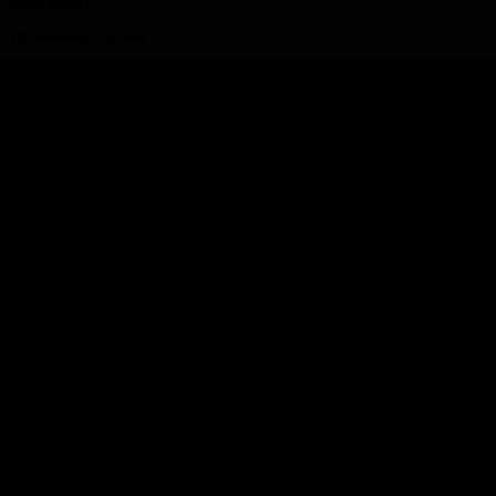
Доставка:
VIP-логистика от 20 дней
Гарантия:
3 года или 100 000 км
Сделка:
банковская гарантия и аккредитив
Получить консультацию
ПОДРОБНЕЕ
Кроссоверы
Ford Equator
От 4 730 541 ₽
Оплата: