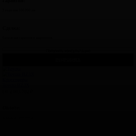
Гарантия:
3 года или 100 000 км
Сделка:
банковская гарантия и аккредитив
Получить консультацию
ПОДРОБНЕЕ
Кроссоверы
Toyota BZ3X
От 2 993 702 ₽
Оплата:
задаток от 100 000 ₽