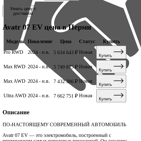
Узнать цену с
доставкой
Avatr 07 EV
цена в Перми
Модель
Поколение
Цена
Статус
Купить
Pro RWD
2024 - н.в.
Новая
5 634 643 ₽
Купить
Max RWD
2024 - н.в.
Новая
5 749 875 ₽
Купить
Max AWD
2024 - н.в.
Новая
7 432 386 ₽
Купить
Ultra AWD
2024 - н.в.
Новая
7 662 751 ₽
Купить
Описание
ПО-НАСТОЯЩЕМУ СОВРЕМЕННЫЙ АВТОМОБИЛЬ
Avatr 07 EV — это электромобиль, построенный с
применением самых передовых технологий. Он оснащен