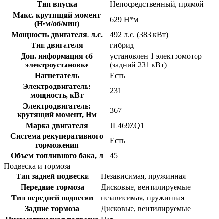
Тип впуска
Непосредственный, прямой
Макс. крутящий момент
629 Н*м
(Н•м/об/мин)
Мощность двигателя, л.с.
492 л.с. (383 кВт)
Тип двигателя
гибрид
Доп. информация об
установлен 1 электромотор
электроустановке
(задний 231 кВт)
Нагнетатель
Есть
Электродвигатель:
231
мощность, кВт
Электродвигатель:
367
крутящий момент, Нм
Марка двигателя
JL469ZQ1
Система рекуперативного
Есть
торможения
Объем топливного бака, л
45
Подвеска и тормоза
Тип задней подвески
Независимая, пружинная
Передние тормоза
Дисковые, вентилируемые
Тип передней подвески
независимая, пружинная
Задние тормоза
Дисковые, вентилируемые