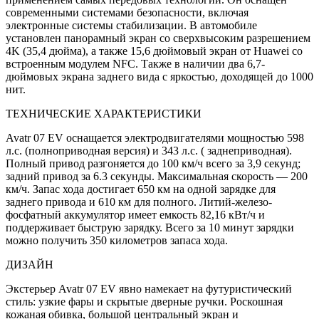
современными системами безопасности, включая
электронные системы стабилизации. В автомобиле
установлен панорамный экран со сверхвысоким разрешением
4K (35,4 дюйма), а также 15,6 дюймовый экран от Huawei со
встроенным модулем NFC. Также в наличии два 6,7-
дюймовых экрана заднего вида с яркостью, доходящей до 1000
нит.
ТЕХНИЧЕСКИЕ ХАРАКТЕРИСТИКИ
Avatr 07 EV оснащается электродвигателями мощностью 598
л.с. (полноприводная версия) и 343 л.с. ( заднеприводная).
Полный привод разгоняется до 100 км/ч всего за 3,9 секунд;
задний привод за 6.3 секунды. Максимальная скорость — 200
км/ч. Запас хода достигает 650 км на одной зарядке для
заднего привода и 610 км для полного. Литий-железо-
фосфатный аккумулятор имеет емкость 82,16 кВт/ч и
поддерживает быструю зарядку. Всего за 10 минут зарядки
можно получить 350 километров запаса хода.
ДИЗАЙН
Экстерьер Avatr 07 EV явно намекает на футуристический
стиль: узкие фары и скрытые дверные ручки. Роскошная
кожаная обивка, большой центральный экран и