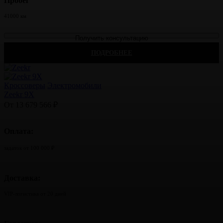
Пробег
41000 км
Получить консультацию
ПОДРОБНЕЕ
Кроссоверы
Электромобили
Zeekr 9X
От 13 679 566 ₽
Оплата:
задаток от 100 000 ₽
Доставка:
VIP-логистика от 20 дней