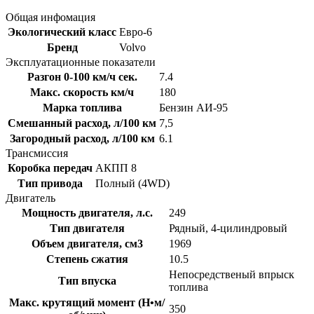
Общая инфомация
Экологический класс
Евро-6
Бренд
Volvo
Эксплуатационные показатели
Разгон 0-100 км/ч сек.
7.4
Макс. скорость км/ч
180
Марка топлива
Бензин АИ-95
Смешанный расход, л/100 км
7,5
Загородный расход, л/100 км
6.1
Трансмиссия
Коробка передач
АКПП 8
Тип привода
Полный (4WD)
Двигатель
Мощность двигателя, л.с.
249
Тип двигателя
Рядный, 4-цилиндровый
Объем двигателя, см3
1969
Степень сжатия
10.5
Непосредственый впрыск
Тип впуска
топлива
Макс. крутящий момент (Н•м/
350