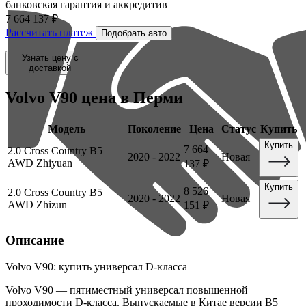
банковская гарантия и аккредитив
7 664 137 ₽
Рассчитать платеж
Подобрать авто
Узнать цену с
доставкой
Volvo V90
цена в Перми
Модель
Поколение
Цена
Статус
Купить
Купить
7 664
2.0 Cross Country B5
2020 - 2022
Новая
AWD Zhiyuan
137 ₽
Купить
8 526
2.0 Cross Country B5
2020 - 2022
Новая
AWD Zhizun
151 ₽
Описание
Volvo V90: купить универсал D-класса
Volvo V90 — пятиместный универсал повышенной
проходимости D-класса. Выпускаемые в Китае версии B5