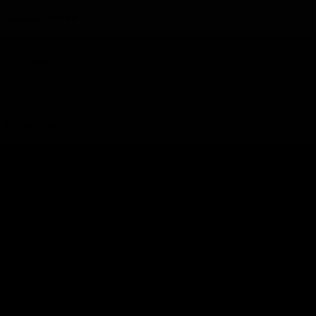
задаток от 100 000 ₽
Доставка:
VIP-логистика от 20 дней
Гарантия:
3 года или 100 000 км
Сделка:
банковская гарантия и аккредитив
Получить консультацию
ПОДРОБНЕЕ
Бензиновые
Кроссоверы