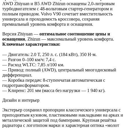
AWD Zhiyuan и B5 AWD Zhizun оснащены 2,0-литровым
турбодвигателем с 48-вольтовым стартер-генератором и
полным приводом. Volvo V90 сочетает вместительность
универсала и проходимость кроссовера, сохраняя
премиальный уровень комфорта и оснащения.
Версия Zhiyuan —
оптимальное соотношение цены и
оснащения
, Zhizun — максимальный уровень комфорта.
Ключевые характеристики:
— Двигатель: 2.0 T, 250 л. с. (184 кВт), 350 Н·м.
— Разгон 0–100 км/ч: 7,4 с.
— Расход WLTC: 7,85 л/100 км.
— Привод: полный (AWD), центральный многодисковый
дифференциал.
— Коробка передач: 8-ступенчатая автоматическая с
гидротрансформатором.
— Клиренс: 201 мм (масса без нагрузки — 1 940 кг).
Дизайн и интерьер
Экстерьер сохранил пропорции классического универсала с
приподнятым кузовом, пластиковыми накладками на арках и
металлической защитой под бамперами. Крупная решётка
радиатора с логотипом марки и характерная оптика «молот