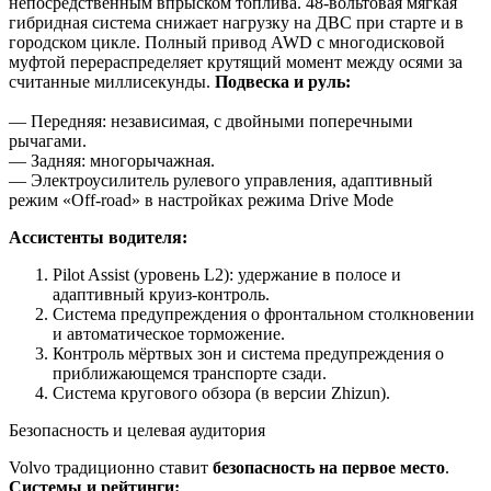
непосредственным впрыском топлива. 48-вольтовая мягкая
гибридная система снижает нагрузку на ДВС при старте и в
городском цикле. Полный привод AWD с многодисковой
муфтой перераспределяет крутящий момент между осями за
считанные миллисекунды.
Подвеска и руль:
— Передняя: независимая, с двойными поперечными
рычагами.
— Задняя: многорычажная.
— Электроусилитель рулевого управления, адаптивный
режим «Off-road» в настройках режима Drive Mode
Ассистенты водителя:
Pilot Assist (уровень L2): удержание в полосе и
адаптивный круиз-контроль.
Система предупреждения о фронтальном столкновении
и автоматическое торможение.
Контроль мёртвых зон и система предупреждения о
приближающемся транспорте сзади.
Система кругового обзора (в версии Zhizun).
Безопасность и целевая аудитория
Volvo традиционно ставит
безопасность на первое место
.
Системы и рейтинги: