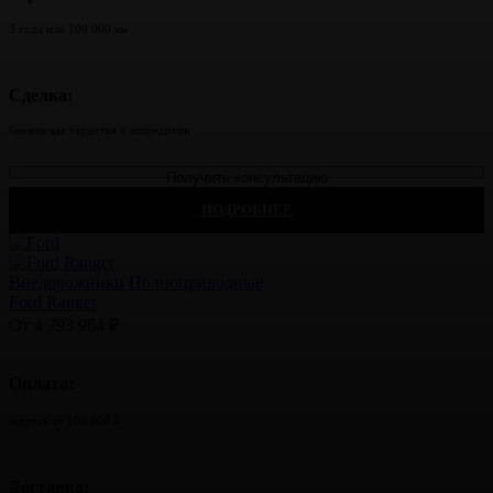
3 года или 100 000 км
Сделка:
банковская гарантия и аккредитив
Получить консультацию
ПОДРОБНЕЕ
Внедорожники
Полноприводные
Ford Ranger
От 4 793 964 ₽
Оплата:
задаток от 100 000 ₽
Доставка: