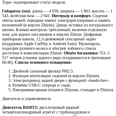
Тора» подчеркивают статус модели.
Габариты (мм)
: длина — 4 959, ширина — 1 903, высота — 1
543, колёсная база — 2 941.
Интерьер и комфорт.
Сиденья
обиты кожей; передние имеют электрорегулировки и память
положений (в версии Zhizun). Декор: вставки из натурального
шпона. Климат-контроль: трёхзонный, включая отдельную
зону для задних пассажиров в версии Zhizun. Цифровая
приборная панель, 12,3-дюймовый сенсорный экран
(поддержка Apple CarPlay и Android Auto). Мультируль,
подогрев рулевого колеса и обогрев лобового стекла
доступны в комплектации Zhizun.
Объём багажника:
551–1
517 литров (спинки заднего ряда складываются в пропорции
60:40).
Список основного оснащения:
Двойной салонный фильтр PM2.5.
Функция вентиляции сидений (в версии Zhizun).
Электропривод задней двери с функцией «hands-free».
Разъёмы USB-C спереди и сзади.
Панорамная крыша (опция в Zhiyuan, стандарт в Zhizun).
Двигатель и управляемость
Двигатель B420T2:
двухлитровый рядный
четырёхцилиндровый агрегат с турбонаддувом и