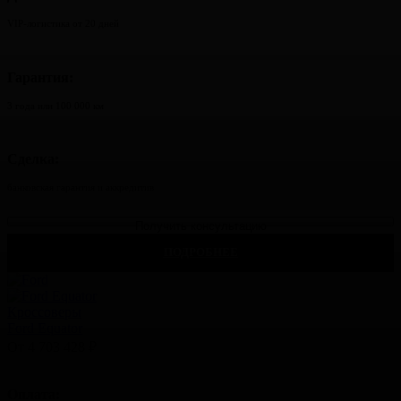
VIP-логистика от 20 дней
Гарантия:
3 года или 100 000 км
Сделка:
банковская гарантия и аккредитив
Получить консультацию
ПОДРОБНЕЕ
Кроссоверы
Ford Equator
От 4 703 428 ₽
Оплата: