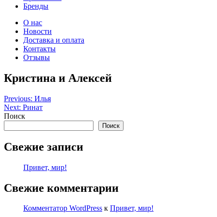
Бренды
О нас
Новости
Доставка и оплата
Контакты
Отзывы
Кристина и Алексей
Навигация
Previous:
Илья
Next:
Ринат
по
Поиск
записям
Поиск
Свежие записи
Привет, мир!
Свежие комментарии
Комментатор WordPress
к
Привет, мир!