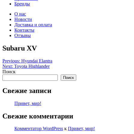
Бренды
О нас
Новости
Доставка и оплата
Контакты
Отзывы
Subaru XV
Навигация
Previous:
Hyundai Elantra
Next:
Toyota Highlander
по
Поиск
записям
Поиск
Свежие записи
Привет, мир!
Свежие комментарии
Комментатор WordPress
к
Привет, мир!