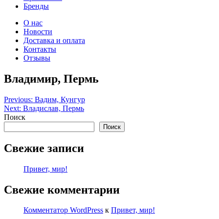
Бренды
О нас
Новости
Доставка и оплата
Контакты
Отзывы
Владимир, Пермь
Навигация
Previous:
Вадим, Кунгур
Next:
Владислав, Пермь
по
Поиск
записям
Поиск
Свежие записи
Привет, мир!
Свежие комментарии
Комментатор WordPress
к
Привет, мир!