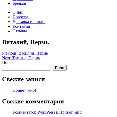
Бренды
О нас
Новости
Доставка и оплата
Контакты
Отзывы
Виталий, Пермь
Навигация
Previous:
Василий, Пермь
Next:
Татьяна, Пермь
по
Поиск
записям
Поиск
Свежие записи
Привет, мир!
Свежие комментарии
Комментатор WordPress
к
Привет, мир!