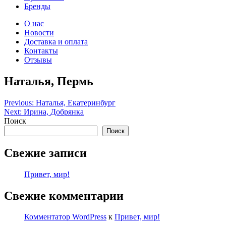
Бренды
О нас
Новости
Доставка и оплата
Контакты
Отзывы
Наталья, Пермь
Навигация
Previous:
Наталья, Екатеринбург
Next:
Ирина, Добрянка
по
Поиск
записям
Поиск
Свежие записи
Привет, мир!
Свежие комментарии
Комментатор WordPress
к
Привет, мир!