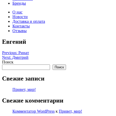
Бренды
О нас
Новости
Доставка и оплата
Контакты
Отзывы
Евгений
Навигация
Previous:
Ринат
Next:
Дмитрий
по
Поиск
записям
Поиск
Свежие записи
Привет, мир!
Свежие комментарии
Комментатор WordPress
к
Привет, мир!