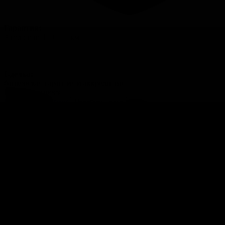
Гарантия:
3 года или 100 000 км
Сделка:
банковская гарантия и аккредитив
Цена по запросу
Рассчитать платеж
Подобрать авто
Узнать цену с
доставкой
Описание
Элегантность в движении: интеллект ультрасовременного
седана
Mercedes-Benz E-Class — просторный пятиместный седан с
панорамной крышей. Эргономика этого автомобиля считается
чуть ли не эталонной, все в автомобиле продумано до
последних мелочей.